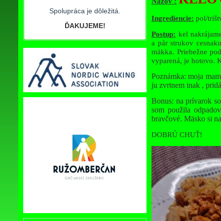
Názov :
Spolupráca je dôležitá.
Ingrediencie:
pol/trišt
ĎAKUJEME!
Postup:
kel nakrájame
a pár strukov cesnak
mäkka. Priebežne pod
vyparená, je hotovo. 
Poznámka: moja mamina
ju zvrtnem inak , prid
Bonus: na prívarok so
som použila odpadové
bravčové. Mäsko si nab
DOBRÚ CHUŤ!