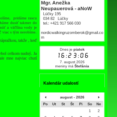
Mgr. Anežka
Neupauerová - aNoW
Lúčky 195
solíme, pridáme rascu
034 82 Lúčky
cháme dusiť takmer do
tel.: +421 917 566 030
núť a väčšina vody je
č viac s tým nerobíme.
nordicwalkingruzomberok@gmail.co
m
zápražkou, takže , keď
Dnes je
piatok
nebol celkom nudný. Ja
16:23:07
ale mne najviac chutí
7. august 2026
meniny má
Štefánia
Kalendár udalostí
august - 2026
Po
Ut
St
Št
Pi
So
Ne
1
2