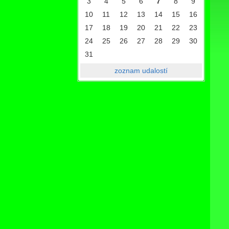
3
4
5
6
7
8
9
10
11
12
13
14
15
16
17
18
19
20
21
22
23
24
25
26
27
28
29
30
31
zoznam udalostí