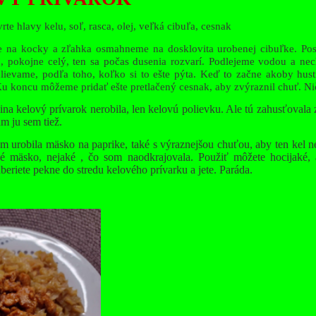
vrte hlavy kelu, soľ, rasca, olej, veľká cibuľa, cesnak
 na kocky a zľahka osmahneme na dosklovita urobenej cibuľke. Po
u, pokojne celý, ten sa počas dusenia rozvarí. Podlejeme vodou a ne
lievame, podľa toho, koľko si to ešte pýta. Keď to začne akoby hust
Ku koncu môžeme pridať ešte pretlačený cesnak, aby zvýraznil chuť. Ni
 kelový prívarok nerobila, len kelovú polievku. Ale tú zahusťovala 
ám ju sem tiež.
m urobila mäsko na paprike, také s výraznejšou chuťou, aby ten kel 
 mäsko, nejaké , čo som naodkrajovala. Použiť môžete hocijaké, 
eriete pekne do stredu kelového prívarku a jete. Paráda.