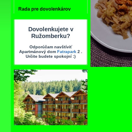
Rada pre dovolenkárov
Dovolenkujete v
Ružomberku?
Odporúčam navštíviť
Apartmánový dom
Fatrapark
2 .
Určite budete spokojní :)